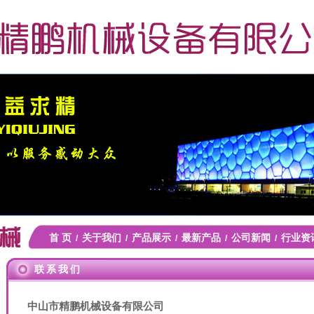
首 页
关于我们
产品展示
最新产品
公司新闻
行业资
/
/
/
/
/
联系我们
中山市精鹏机械设备有限公司