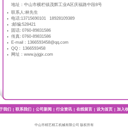
地址：中山市横栏镇茂辉工业A区庆福路中段8号
联系人:林先生
电话:13715690101 18928109389
:邮编:528421
固话: 0760-89831586
传真: 0760-89831586
E-mail：
1366593458@qq.com
QQ : 1366593458
网址：
www.jyjgjx.com
于我们
联系我们
公司新闻
行业资讯
在线留言
设为首页
加入
|
|
|
|
|
|
中山市精艺精工机械有限公司 版权所有