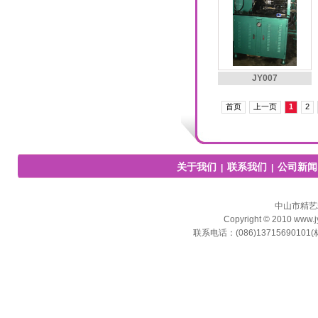
JY007
首页
上一页
1
2
关于我们
联系我们
公司新闻
|
|
中山市精艺
Copyright © 2010
www.j
联系电话：(086)1371569010