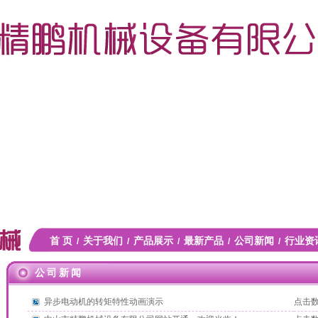
首 页
关于我们
产品展示
最新产品
公司新闻
行业资
/
/
/
/
/
公司新闻
异步电动机的转矩特性动画演示
点击数