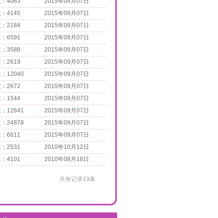
：4063
2015年09月07日
：4145
2015年09月07日
：2184
2015年09月07日
：6591
2015年09月07日
：3588
2015年09月07日
：2619
2015年09月07日
：12040
2015年09月07日
：2672
2015年09月07日
：1544
2015年09月07日
：12641
2015年09月07日
：24878
2015年09月07日
：6611
2015年09月07日
：2531
2010年10月12日
：4101
2010年08月18日
共有记录19条