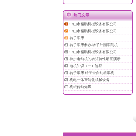
热门文章
中山市精鹏机械设备有限公司
中山市精鹏机械设备有限公司
转子车床
转子车床参数/转子外圆车削机…
中山市精鹏机械设备有限公司
异步电动机的转矩特性动画演示
电机知识（一）连载
转子车床 转子全自动粗车机、…
机电一体智能化机械设备
机械传动知识