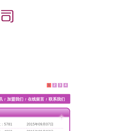
1
2
3
4
讯
加盟我们
在线留言
联系我们
/
/
/
：5781
2015年09月07日