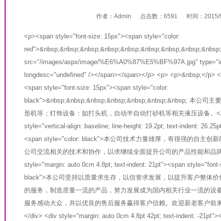
作者：
Admin
点击数：
6591
时间：
2015/
<p><span style="font-size: 15px"><span style="color:
red">&nbsp;&nbsp;&nbsp;&nbsp;&nbsp;&nbsp;&nbsp;&nbsp;&nbsp; 
src="/images/aspx/image/%E6%A0%87%E5%BF%97A.jpg" type="im
longdesc="undefined" /></span></span></p> <p> <p>&nbsp;</p> <div
<span style="font-size: 15px"><span style="color:
black">&nbsp;&nbsp;&nbsp;&nbsp;&nbsp;&nbsp;&nb
形机等；灯饰设备：如打头机，自动半自动打砂机等相关液压设备。</span></
style="vertical-align: baseline; line-height: 19.2pt; text-indent: 26.2
<span style="color: black">本公司技术力量雄厚，有很强
公司交流相关的技术和协作，以求继续全面提升公司的产品性能和品牌价值。</sp
style="margin: auto 0cm 4.8pt; text-indent: 21pt"><span style="font
black">本公司坚持以质量求生存，以信誉求发展，以提升客户整体
的服务，制造质量一流的产品，努力发展成为国内相关行业一流的设
服务感动大众，并以优良的售后服务赢得客户信赖。欢迎新老客户前来考察指导
</div> <div style="margin: auto 0cm 4.8pt 42pt; text-indent: -21pt"