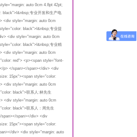
le="margin: auto 0cm 4.8pt 42pt;
="color: black">l&nbsp;专业开发和生产电
tyle="margin: auto 0cm
an style="color: black">l&nbsp;专业提
 style="margin: auto 0cm
an style="color: black">l&nbsp;专业精
tyle="margin: auto 0cm
="color: red"> <p><span style="font-
 </span></span></div> <div
-size: 15px"><span style="color:
 style="margin: auto 0cm
tyle="color: black">联系人:林先生
<div style="margin: auto 0cm
style="color: black">联系人：周先生
span></span></div> <div
-size: 15px"><span style="color:
></div> <div style="margin: auto