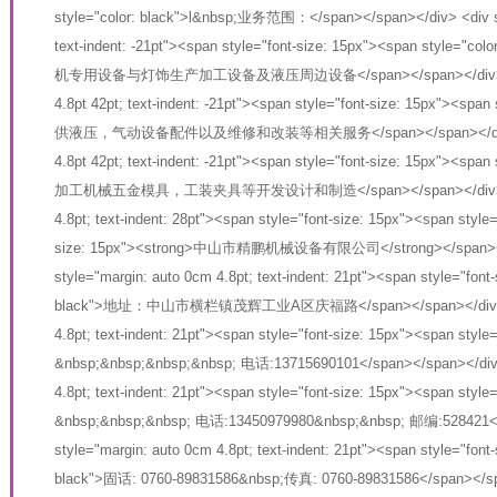
style="color: black">l&nbsp;业务范围：</span></span></div> <div sty
text-indent: -21pt"><span style="font-size: 15px"><span style
机专用设备与灯饰生产加工设备及液压周边设备</span></span></div> <div s
4.8pt 42pt; text-indent: -21pt"><span style="font-size: 15px"><sp
供液压，气动设备配件以及维修和改装等相关服务</span></span></div> <div
4.8pt 42pt; text-indent: -21pt"><span style="font-size: 15px"><sp
加工机械五金模具，工装夹具等开发设计和制造</span></span></div> <div s
4.8pt; text-indent: 28pt"><span style="font-size: 15px"><span style
size: 15px"><strong>中山市精鹏机械设备有限公司</strong></span></p>
style="margin: auto 0cm 4.8pt; text-indent: 21pt"><span style="font
black">地址：中山市横栏镇茂辉工业A区庆福路</span></span></div> <div
4.8pt; text-indent: 21pt"><span style="font-size: 15px"><span s
&nbsp;&nbsp;&nbsp;&nbsp; 电话:13715690101</span></span></div> 
4.8pt; text-indent: 21pt"><span style="font-size: 15px"><span 
&nbsp;&nbsp;&nbsp; 电话:13450979980&nbsp;&nbsp; 邮编:528421</
style="margin: auto 0cm 4.8pt; text-indent: 21pt"><span style="font
black">固话: 0760-89831586&nbsp;传真: 0760-89831586</span></span