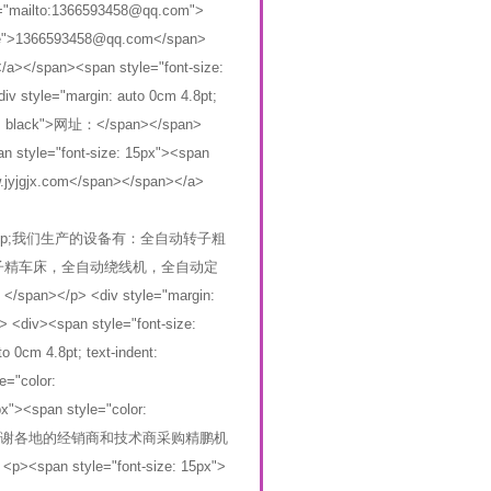
ref="mailto:1366593458@qq.com">
 none">1366593458@qq.com</span>
/a></span><span style="font-size:
v style="margin: auto 0cm 4.8pt;
olor: black">网址：</span></span>
an style="font-size: 15px"><span
www.jyjgjx.com</span></span></a>
nbsp;&nbsp;我们生产的设备有：全自动转子粗
子精车床，全自动绕线机，全自动定
> <div style="margin:
> <div><span style="font-size:
 0cm 4.8pt; text-indent:
e="color:
x"><span style="color:
 black">在此诚谢各地的经销商和技术商采购精鹏机
an style="font-size: 15px">