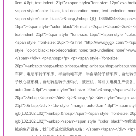
0cm 4.8pt; text-indent: 21pt"><span style="font-size: 12px"><a h
<span style="color: black; text-decoration: none; text-underline:
<span style="color: black">&nbsp;&nbsp; QQ :1366593458</span><
15px"><span style="color: black">E-mail：</span></span></div> <di
text-indent: 21pt"><span style="font-size: 15px"><span style="c
<span style="font-size: 16px"><a href="http://www.jyjgjx.com/"><sp
style="color: black; text-decoration: none; text-underline: none">
</span></div> <p>&nbsp;</p> <p><span style="font-size:
20px">&nbsp;&nbsp;&nbsp;&nbsp;&nbsp;&nbsp;&nbsp;&
车床，电动车转子车床、半自动粗车床，半自动转子精车床，自动转
子铁心整形机，自动转盘转子压轴机，液压机，等相关电机生产设备。</span></p
auto 0cm 4.8pt"><span style="font-size: 20px">&nbsp;</span></div
20px">&nbsp;</span></div> <p>&nbsp;</p> <div style="margin: auto
21pt">&nbsp;</div> <div style="margin: auto 0cm 4.8pt"><span styl
rgb(102,102,102)">&nbsp;&nbsp;</span><span style="font-size: 20p
rgb(102,102,102)">&nbsp;</span><span style="color:
械的生产设备，我们竭诚欢迎您的光临！</span></span></div> </p> <p><sp